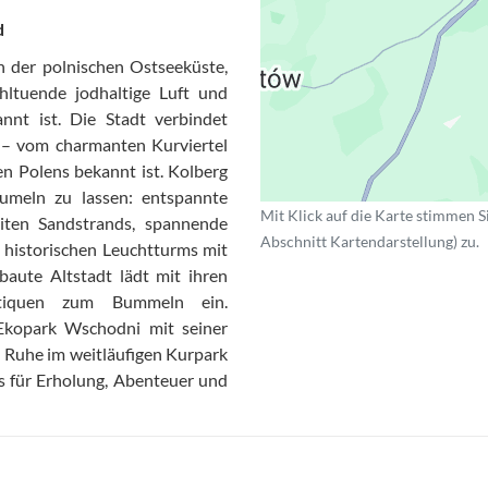
d
n der polnischen Ostseeküste,
hltuende jodhaltige Luft und
nnt ist. Die Stadt verbindet
 – vom charmanten Kurviertel
en Polens bekannt ist. Kolberg
aumeln zu lassen: entspannte
Mit Klick auf die Karte stimmen S
iten Sandstrands, spannende
Abschnitt Kartendarstellung) zu.
 historischen Leuchtturms mit
ebaute Altstadt lädt mit ihren
tiquen zum Bummeln ein.
Ekopark Wschodni mit seiner
e Ruhe im weitläufigen Kurpark
as für Erholung, Abenteuer und