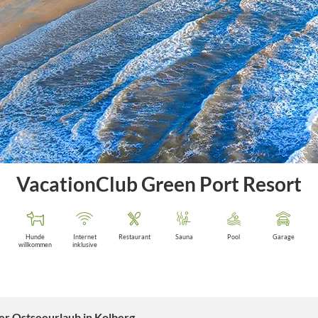
VacationClub Green Port Resort
Hunde
Internet
Restaurant
Sauna
Pool
Garage
willkommen
inklusive
er Ostseeurlaub in Kolberg