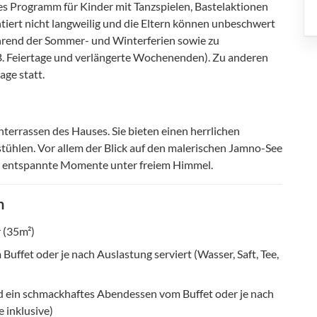
s Programm für Kinder mit Tanzspielen, Bastelaktionen
ntiert nicht langweilig und die Eltern können unbeschwert
rend der Sommer- und Winterferien sowie zu
B. Feiertage und verlängerte Wochenenden). Zu anderen
age statt.
hterrassen des Hauses. Sie bieten einen herrlichen
tühlen. Vor allem der Blick auf den malerischen Jamno-See
ür entspannte Momente unter freiem Himmel.
n
 (35m²)
uffet oder je nach Auslastung serviert (Wasser, Saft, Tee,
d ein schmackhaftes Abendessen vom Buffet oder je nach
e inklusive)