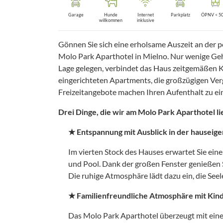
Garage
Hunde
Internet
Parkplatz
ÖPNV < 5
willkommen
inklusive
Gönnen Sie sich eine erholsame Auszeit an der 
Molo Park Aparthotel in Mielno. Nur wenige Geh
Lage gelegen, verbindet das Haus zeitgemäßen Ko
eingerichteten Apartments, die großzügigen Ver
Freizeitangebote machen Ihren Aufenthalt zu ei
Drei Dinge, die wir am Molo Park Aparthotel li
★ Entspannung mit Ausblick in der hausei
Im vierten Stock des Hauses erwartet Sie eine
und Pool. Dank der großen Fenster genießen S
Die ruhige Atmosphäre lädt dazu ein, die See
★ Familienfreundliche Atmosphäre mit Kin
Das Molo Park Aparthotel überzeugt mit eine