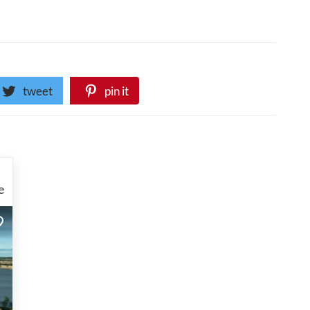
tweet
pin it
e