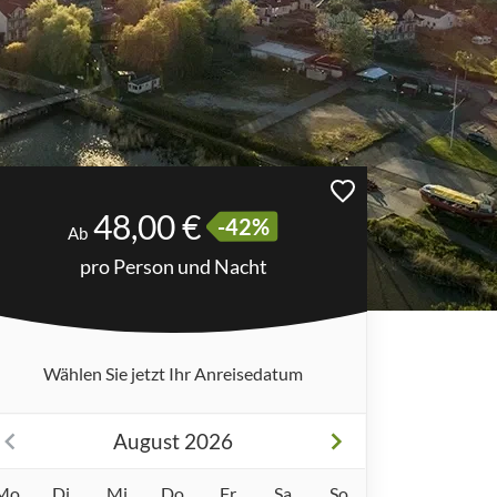
48,00 €
-42%
Ab
pro Person und Nacht
Wählen Sie jetzt Ihr Anreisedatum
August 2026
Mo
Di
Mi
Do
Fr
Sa
So