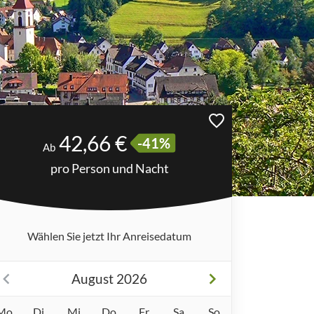
42,66 €
-41%
Ab
pro Person und Nacht
Wählen Sie jetzt Ihr Anreisedatum
August 2026
Mo
Di
Mi
Do
Fr
Sa
So