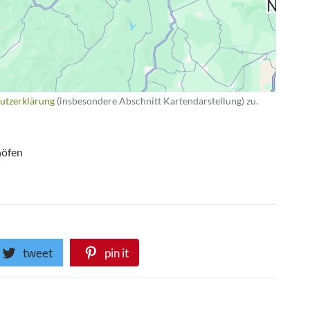
utzerklärung
(insbesondere Abschnitt Kartendarstellung) zu.
höfen
tweet
pin it