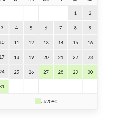
1
2
3
4
5
6
7
8
9
10
11
12
13
14
15
16
17
18
19
20
21
22
23
24
25
26
27
28
29
30
31
ab
209€