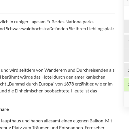
rzlich in ruhiger Lage am Fuße des Nationalparks
d Schwarzwaldhochstraße finden Sie Ihren Lieblingsplatz
t und wird seitdem von Wanderern und Durchreisenden als
nal berühmt würde das Hotel durch den amerikanischen
icht „Bummel durch Europa“ von 1878 erzählt er, wie er im
und die Einheimischen beobachtete. Heute ist das
phäre
 Haupthaus und haben allesamt einen eigenen Balkon. Mit
 genug Platz zum Träumen und Entspannen. Fernseher,