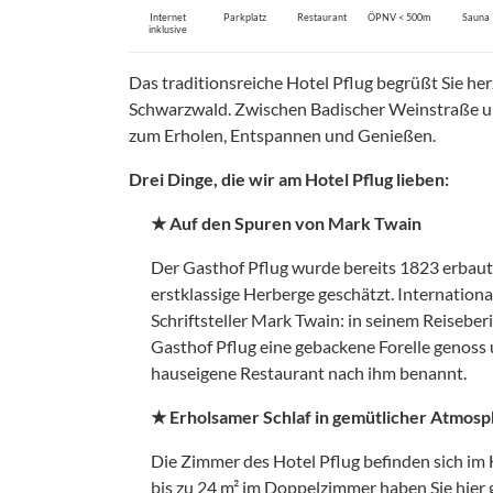
Internet
Parkplatz
Restaurant
ÖPNV < 500m
Sauna
inklusive
Das traditionsreiche Hotel Pflug begrüßt Sie he
Schwarzwald. Zwischen Badischer Weinstraße un
zum Erholen, Entspannen und Genießen.
Drei Dinge, die wir am Hotel Pflug lieben:
★ Auf den Spuren von Mark Twain
Der Gasthof Pflug wurde bereits 1823 erbau
erstklassige Herberge geschätzt. Internatio
Schriftsteller Mark Twain: in seinem Reiseber
Gasthof Pflug eine gebackene Forelle genoss 
hauseigene Restaurant nach ihm benannt.
★ Erholsamer Schlaf in gemütlicher Atmos
Die Zimmer des Hotel Pflug befinden sich im
bis zu 24 m² im Doppelzimmer haben Sie hier