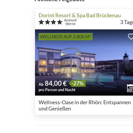
Dorint Resort & Spa Bad Brückenau
Animod
3
Tag
Sterne
WELLNESS AUF 2.800 M²
84,00 €
-27%
Ab
pro Person und Nacht
Wellness-Oase in der Rhön: Entspannen
und Genießen