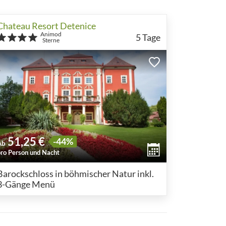
Chateau Resort Detenice
Animod
5
Tage
Sterne
51,25 €
-44%
Ab
pro Person und Nacht
Barockschloss in böhmischer Natur inkl.
3-Gänge Menü