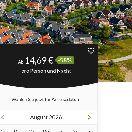
14,69 €
-58%
Ab
pro Person und Nacht
Wählen Sie jetzt Ihr Anreisedatum
August 2026
Mo
Di
Mi
Do
Fr
Sa
So