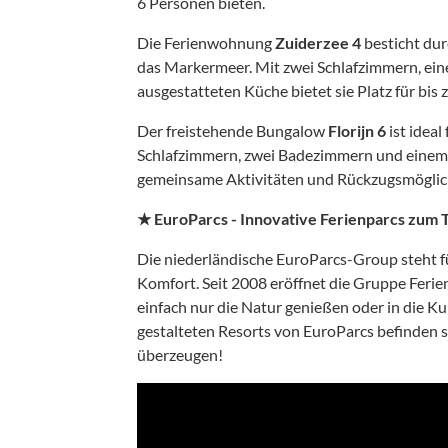
6 Personen bieten.
Die Ferienwohnung
Zuiderzee 4
besticht dur
das Markermeer. Mit zwei Schlafzimmern, ei
ausgestatteten Küche bietet sie Platz für bis 
Der freistehende Bungalow
Florijn 6
ist ideal
Schlafzimmern, zwei Badezimmern und einem 
gemeinsame Aktivitäten und Rückzugsmöglic
★ EuroParcs - Innovative Ferienparcs zum 
Die niederländische EuroParcs-Group steht fü
Komfort. Seit 2008 eröffnet die Gruppe Ferien
einfach nur die Natur genießen oder in die K
gestalteten Resorts von EuroParcs befinden s
überzeugen!