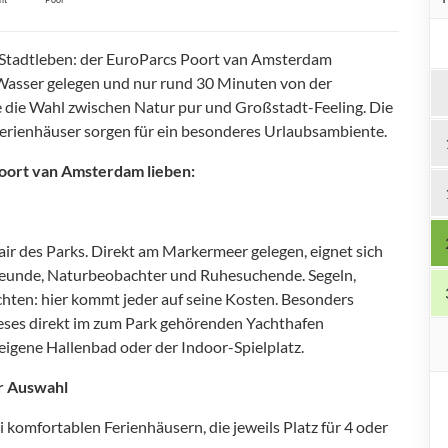
Stadtleben: der EuroParcs Poort van Amsterdam
 Wasser gelegen und nur rund 30 Minuten von der
e die Wahl zwischen Natur pur und Großstadt-Feeling. Die
Ferienhäuser sorgen für ein besonderes Urlaubsambiente.
 Poort van Amsterdam
lieben:
ir des Parks. Direkt am Markermeer gelegen, eignet sich
reunde, Naturbeobachter und Ruhesuchende. Segeln,
ten: hier kommt jeder auf seine Kosten. Besonders
eses direkt im zum Park gehörenden Yachthafen
eigene Hallenbad oder der Indoor-Spielplatz.
r Auswahl
komfortablen Ferienhäusern, die jeweils Platz für 4 oder